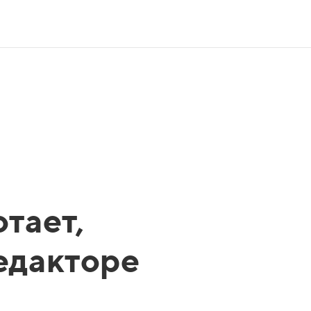
тает,
редакторе