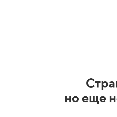
Стра
но еще н